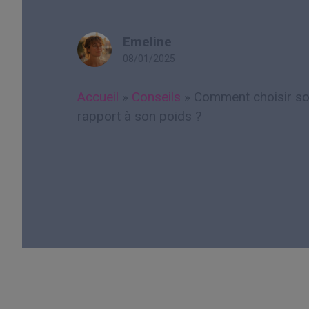
Emeline
08/01/2025
Accueil
»
Conseils
»
Comment choisir so
rapport à son poids ?