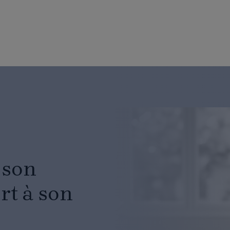
 son
rt à son