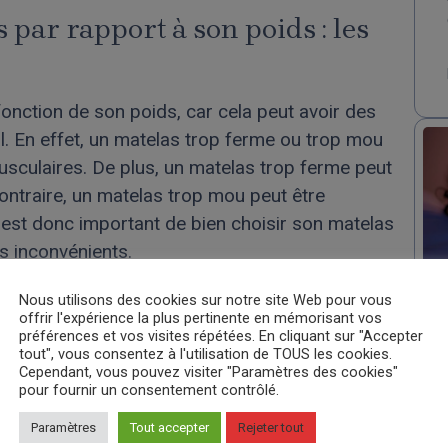
par rapport à son poids : les
fonction de son poids, car cela peut avoir des
l. En effet, un matelas trop ferme ou trop mou
usculaires. De plus, un matelas trop ferme peut
ntraire, un matelas trop mou peut être
l est donc important de bien choisir son matelas
es inconvénients.
Nous utilisons des cookies sur notre site Web pour vous
en fonction de son poids ? Un
offrir l'expérience la plus pertinente en mémorisant vos
préférences et vos visites répétées. En cliquant sur "Accepter
ompte
tout", vous consentez à l'utilisation de TOUS les cookies.
Cependant, vous pouvez visiter "Paramètres des cookies"
pour fournir un consentement contrôlé.
ction de son poids, car cela peut avoir des
l. En effet, un matelas trop ferme risque de vous
Paramètres
Tout accepter
Rejeter tout