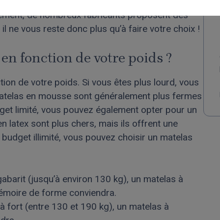
u risque de vous faire transpirer. Il est donc
usement, de nombreux fabricants proposent des
l ne vous reste donc plus qu’à faire votre choix !
n fonction de votre poids ?
tion de votre poids. Si vous êtes plus lourd, vous
matelas en mousse sont généralement plus fermes
dget limité, vous pouvez également opter pour un
 latex sont plus chers, mais ils offrent une
 budget illimité, vous pouvez choisir un matelas
abarit (jusqu’à environ 130 kg), un matelas à
émoire de forme conviendra.
 fort (entre 130 et 190 kg), un matelas à